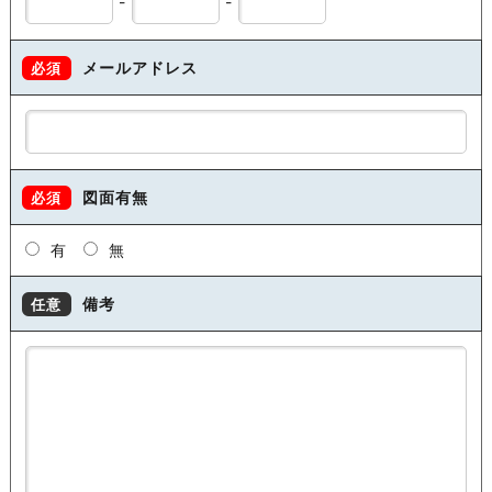
-
-
メールアドレス
必須
図面有無
必須
有
無
備考
任意