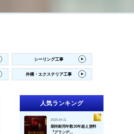
シーリング工事
外構・エクステリア工事
人気ランキング
2025.04.11
期待耐用年数30年超え塗料
『グランデ...