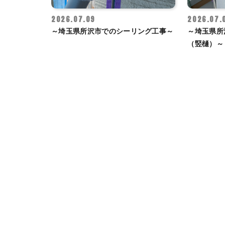
2026.07.09
2026.07.
～埼玉県所沢市でのシーリング工事～
～埼玉県所
（竪樋）～
投
稿
の
ペ
ー
ジ
送
り