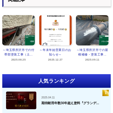
～埼玉県所沢市での付
～年末年始営業日のお
～埼玉県所沢市での屋
帯部塗装工事（土...
知らせ～
根補修・塗装工事...
2025.08.25
2025.12.27
2025.09.11
人気ランキング
2025.04.11
期待耐用年数30年超え塗料『グランデ...