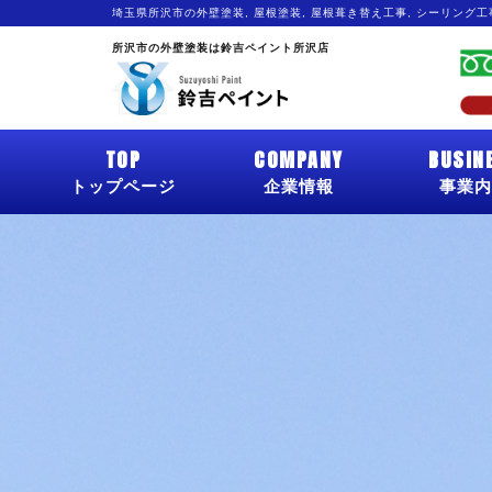
埼玉県所沢市の外壁塗装, 屋根塗装, 屋根葺き替え工事, シーリング
所沢市の外壁塗装は鈴吉ペイント所沢店
TOP
COMPANY
BUSIN
トップページ
企業情報
事業内