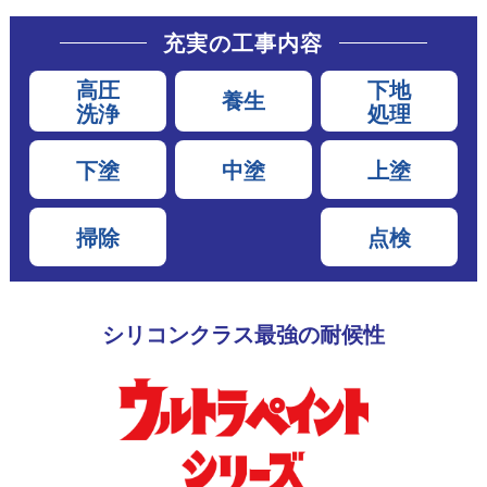
充実の工事内容
高圧
下地
養生
洗浄
処理
下塗
中塗
上塗
掃除
点検
シリコンクラス最強の耐候性