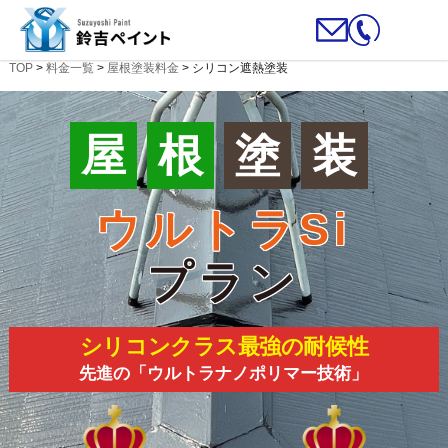
TOP
>
料金一覧
>
屋根塗装料金
>
シリコン遮熱塗装
屋
根
塗
装
ウルトラSi
プラン
シリコンクラス最強の耐候性
先進の「ウルトラナノポリマー技術」