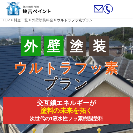
TOP
>
料金一覧
>
外壁塗装料金
>
ウルトラフッ素プラン
外
壁
塗
装
ウルトラフッ素
プラン
交互鎖エネルギーが
塗料の未来を拓く
次世代の1液水性フッ素樹脂塗料