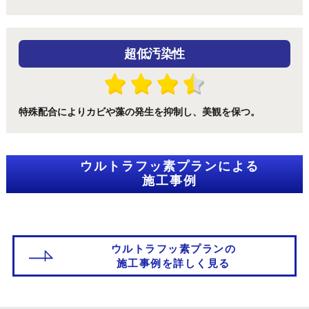
超低汚染性
特殊配合によりカビや藻の発生を抑制し、美観を保つ。
ウルトラフッ素プランによる
速乾性
施工事例
常温で硬化し、優れた塗膜性能を発現します。
ウルトラフッ素プランの
施工事例を詳しく見る
水性タイプ