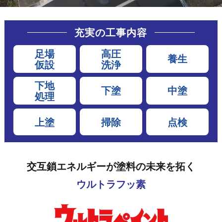
充実の工事内容
足場
高圧
養生
仮設
洗浄
下地
下塗
中塗
処理
上塗
掃除
点検
交互鎖エネルギーが塗料の未来を拓く
ウルトラフッ素