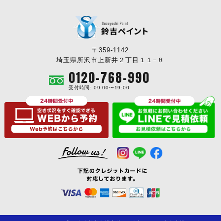
従来の無機系塗料に比べて、耐アルカリ性、耐屈曲性、耐クラ
ック性に優れています。
〒359-1142
埼玉県所沢市上新井２丁目１１−８
0120-768-990
美しい仕上がり
受付時間: 09:00〜19:00
標準色でJISK5675に準拠した日射反射率が得られています。
おすすめ度
やはり塗料の王様であるフッ素塗料は日本でも公共に多く使わ