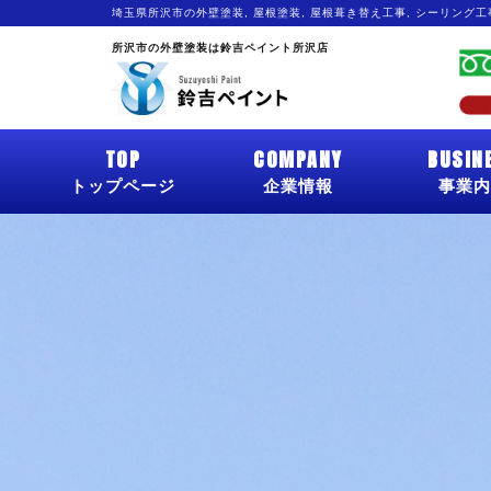
埼玉県所沢市の外壁塗装, 屋根塗装, 屋根葺き替え工事, シーリング
所沢市の外壁塗装は鈴吉ペイント所沢店
TOP
COMPANY
BUSIN
トップページ
企業情報
事業内