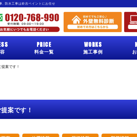
工事, 防水工事は鈴吉ペイントにお任せ
ESS
PRICE
WORKS
容
料金一覧
施工事例
お
ご提案です！
ご提案です！