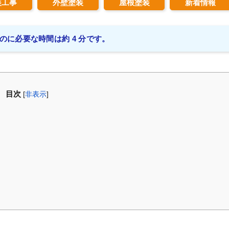
装工事
外壁塗装
屋根塗装
新着情報
のに必要な時間は約 4 分です。
目次
[
非表示
]