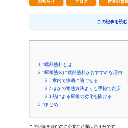
お知らせ
ブログ
付帯部塗
この記事を読む
1
□遮熱塗料とは
2
□屋根塗装に遮熱塗料がおすすめな理由
2.1
室内で快適に過ごせる
2.2
ほかの遮熱方法よりも手軽で割安
2.3
熱による屋根の劣化を防げる
3
□まとめ
この記事を読むのに必要な時間は約 4 分です。