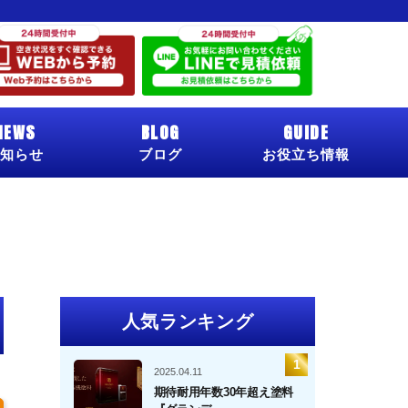
NEWS
BLOG
GUIDE
知らせ
ブログ
お役立ち情報
人気ランキング
2025.04.11
期待耐用年数30年超え塗料