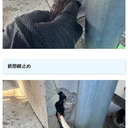
鉄部錆止め