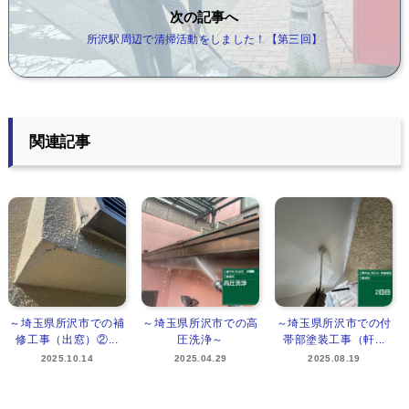
次の記事へ
所沢駅周辺で清掃活動をしました！【第三回】
関連記事
～埼玉県所沢市での補
～埼玉県所沢市での高
～埼玉県所沢市での付
修工事（出窓）②...
圧洗浄～
帯部塗装工事（軒...
2025.10.14
2025.04.29
2025.08.19