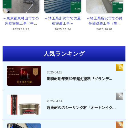
～東京都東村山市での
～埼玉県所沢市での屋
～埼玉県所沢市での付
外壁塗装工事（中...
根塗装工事～
帯部塗装工事（笠...
2025.06.12
2025.05.24
2025.10.01
人気ランキング
2025.04.11
期待耐用年数30年超え塗料『グランデ...
2025.04.14
超高耐久のシーリング材「オートンイク...