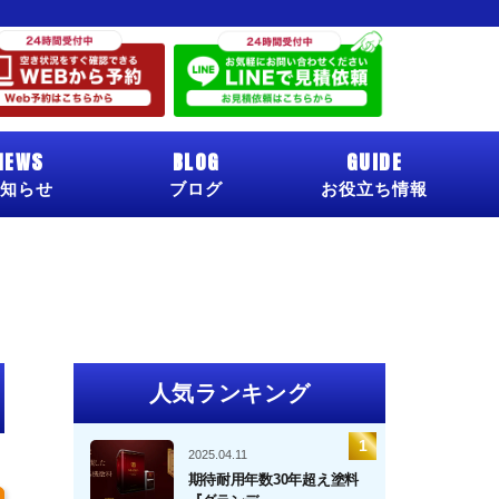
NEWS
BLOG
GUIDE
知らせ
ブログ
お役立ち情報
人気ランキング
2025.04.11
期待耐用年数30年超え塗料