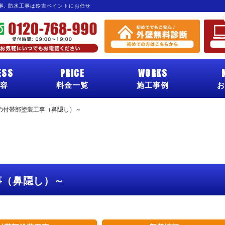
工事, 防水工事は鈴吉ペイントにお任せ
ESS
PRICE
WORKS
容
料金一覧
施工事例
お
の付帯部塗装工事（鼻隠し）～
事（鼻隠し）～