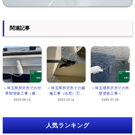
関連記事
～埼玉県所沢市での付
～埼玉県所沢市での補
～埼玉県所沢市での外
帯部塗装工事（横...
修工事（出窓）①...
壁塗装工事～
2025.08.12
2025.10.11
2025.07.26
人気ランキング