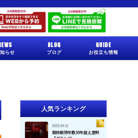
NEWS
BLOG
GUIDE
知らせ
ブログ
お役立ち情報
人気ランキング
2025.04.11
期待耐用年数30年超え塗料