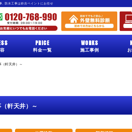
工事, 防水工事は鈴吉ペイントにお任せ
ESS
PRICE
WORKS
容
料金一覧
施工事例
お
事（軒天井）～
事（軒天井）～