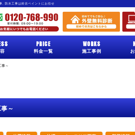
工事, 防水工事は鈴吉ペイントにお任せ
ESS
PRICE
WORKS
容
料金一覧
施工事例
お
工事～
工事～