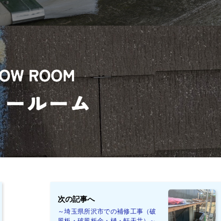
次の記事へ
～埼玉県所沢市での補修工事（破
風板・破風板金・樋・軒天井）～