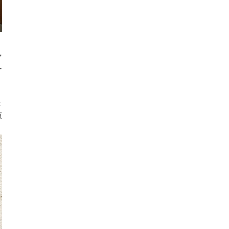
マ
ー
き
原