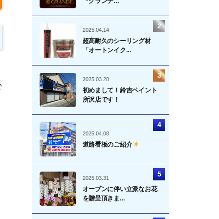
『グランデ...
2025.04.14
超高耐久のシーリング材
「オートンイク...
2025.03.28
で
初めまして！鈴吉ペイント
所沢店です！
2025.04.08
道路看板のご紹介
2025.03.31
オープンに伴い立派なお花
を贈呈頂きま...