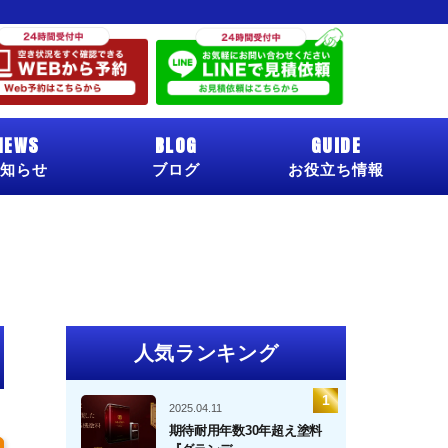
NEWS
BLOG
GUIDE
知らせ
ブログ
お役立ち情報
人気ランキング
2025.04.11
期待耐用年数30年超え塗料