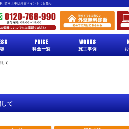
工事, 防水工事は鈴吉ペイントにお任せ
ESS
PRICE
WORKS
容
料金一覧
施工事例
お
関して
関して