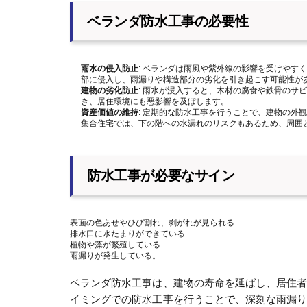
ベランダ防水工事の必要性
雨水の侵入防止
: ベランダは雨風や紫外線の影響を受けやす
部に侵入し、雨漏りや構造部分の劣化を引き起こす可能性が
建物の劣化防止
: 雨水が浸入すると、木材の腐食や鉄骨のサ
き、居住環境にも悪影響を及ぼします。
資産価値の維持
: 定期的な防水工事を行うことで、建物の外
集合住宅では、下の階への水漏れのリスクもあるため、周囲
防水工事が必要なサイン
表面の色あせやひび割れ、剥がれが見られる
排水口に水たまりができている
植物や藻が繁殖している
雨漏りが発生している。
ベランダ防水工事は、建物の寿命を延ばし、居住
イミングでの防水工事を行うことで、深刻な雨漏