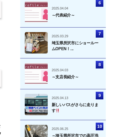
2025.04.04
～代表紹介～
2025.03.29
埼玉県所沢市にショールー
ムOPEN！...
2025.04.03
～支店長紹介～
2025.04.13
新しいバスがさらに走りま
す
タ
2025.06.25
ウ
～埼玉県所沢市での高圧洗