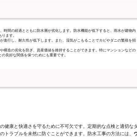
く、時間の経過とともに防水層が劣化します。防水機能が低下すると、雨水が建物内
あります。
ビが進行し、耐久性が低下します。また、湿気がこもることでカビやダニの繁殖を招
観や構造の劣化を防ぎ、資産価値を維持することができます。特にマンションなどの
との良好な関係を保つためにも重要です。
者の健康と快適さを守るために不可欠です。定期的な点検と適切な
りのトラブルを未然に防ぐことができます。防水工事の方法には、