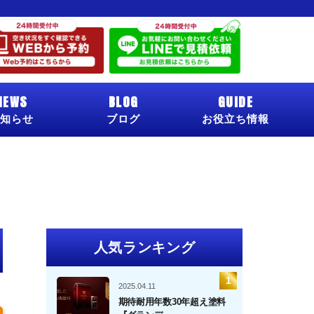
NEWS
BLOG
GUIDE
知らせ
ブログ
お役立ち情報
人気ランキング
2025.04.11
期待耐用年数30年超え塗料