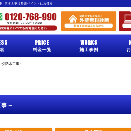
工事, 防水工事は鈴吉ペイントにお任せ
ESS
PRICE
WORKS
容
料金一覧
施工事例
お
ンダ防水工事～
工事～