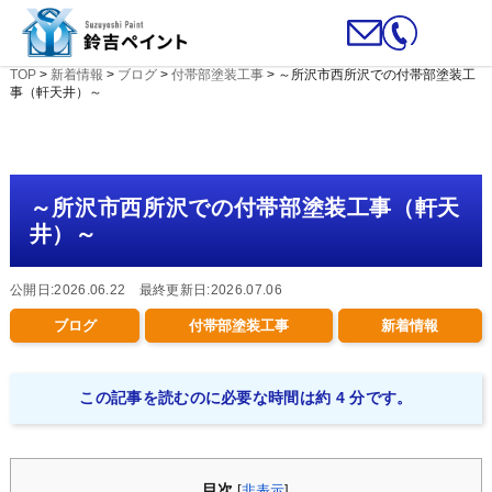
TOP
>
新着情報
>
ブログ
>
付帯部塗装工事
>
～所沢市西所沢での付帯部塗装工
事（軒天井）～
～所沢市西所沢での付帯部塗装工事（軒天
井）～
公開日:2026.06.22 最終更新日:2026.07.06
ブログ
付帯部塗装工事
新着情報
この記事を読むのに必要な時間は約 4 分です。
目次
[
非表示
]