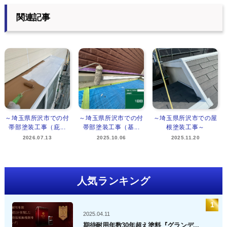
関連記事
～埼玉県所沢市での付
～埼玉県所沢市での付
～埼玉県所沢市での屋
帯部塗装工事（庇...
帯部塗装工事（基...
根塗装工事～
2026.07.13
2025.10.06
2025.11.20
人気ランキング
2025.04.11
期待耐用年数30年超え塗料『グランデ...