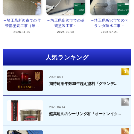
～埼玉県所沢市での付
～埼玉県所沢市での基
～埼玉県所沢市でのベ
帯部塗装工事（破...
礎塗装工事～
ランダ防水工事～
2025.11.26
2025.06.08
2025.07.21
人気ランキング
2025.04.11
期待耐用年数30年超え塗料『グランデ...
2025.04.14
超高耐久のシーリング材「オートンイク...