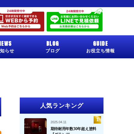
NEWS
BLOG
GUIDE
知らせ
ブログ
お役立ち情報
人気ランキング
2025.04.11
期待耐用年数30年超え塗料