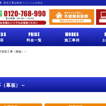
工事, 防水工事は鈴吉ペイントにお任せ
ESS
PRICE
WORKS
容
料金一覧
施工事例
お
部塗装工事（幕板）～
事（幕板）～